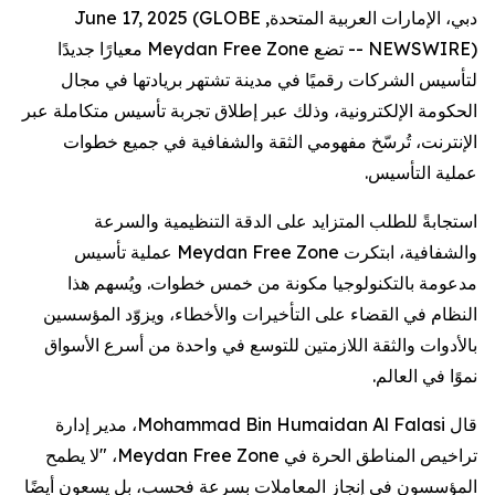
دبي، الإمارات العربية المتحدة, June 17, 2025 (GLOBE
NEWSWIRE) -- تضع Meydan Free Zone معيارًا جديدًا
لتأسيس الشركات رقميًا في مدينة تشتهر بريادتها في مجال
الحكومة الإلكترونية، وذلك عبر إطلاق تجربة تأسيس متكاملة عبر
الإنترنت، تُرسّخ مفهومي الثقة والشفافية في جميع خطوات
عملية التأسيس.
استجابةً للطلب المتزايد على الدقة التنظيمية والسرعة
والشفافية، ابتكرت Meydan Free Zone عملية تأسيس
مدعومة بالتكنولوجيا مكونة من خمس خطوات. ويُسهم هذا
النظام في القضاء على التأخيرات والأخطاء، ويزوّد المؤسسين
بالأدوات والثقة اللازمتين للتوسع في واحدة من أسرع الأسواق
نموًا في العالم.
قال Mohammad Bin Humaidan Al Falasi، مدير إدارة
تراخيص المناطق الحرة في Meydan Free Zone، "لا يطمح
المؤسسون في إنجاز المعاملات بسرعة فحسب، بل يسعون أيضًا