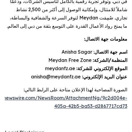
في دبي. وتوفر تجربة رقمية بالكامل لتأسيس الشركات، ودعمًا
شاملاً للامتثال، وإمكانية الوصول إلى أكثر من 2,500 نشاط
تجاري. صُمِمَت Meydan لتوفر السرعة والشفافية والبساطة،
ما يمنح رواد الأعمال القدرة على التوسع بثقة من دبي إلى العالم.
معلومات جهة الاتصال:
اسم جهة الاتصال
:
Anisha Sagar
المنظمة/الشركة:
Meydan Free Zone
الموقع الإلكتروني للشركة:
meydanfz.ae
عنوان البريد الإلكتروني:
anisha@meydanfz.ae
الصورة المصاحبة لهذا الإعلان متاحة على الرابط التالي:
obenewswire.com/NewsRoom/AttachmentNg/9c2d004e-
405a-42b5-ba53-d2867717cd73