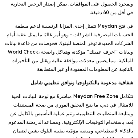
وبمجرد الحصول على الموافقات، يمكن إصدار الرخص التجارية
في أقل من 60 دقيقة.
تتمثل إحدى المزايا الرئيسية لدعم منطقة Meydan في فتح
الحسابات المصرفية للشركات - وهو أمر غالبًا ما يمثل عقبة أمام
الشركات الجديدة. توفر المنصة للبنوك فحوصات من قاعدة بيانات
World Check، وبيانات "اعرف عميلك" مؤكدة، وهياكل واضحة
للملكية، مما يضمن معدلات موافقة عالية ويقلل من التأخيرات
الناتجة عن المعلومات المفقودة أو غير المتطابقة.
شفافية مدعومة بالتكنولوجيا وتوافق تنظيمي شامل
تتكامل Meydan Free Zone مباشرةً مع لوحة البيانات الحية
للامتثال في دبي، ما يتيح التحقق الفوري من صحة المستندات
ومتابعة المتطلبات التنظيمية. وتتم عملية التأسيس بالكامل عن
بُعد، باستخدام التوقيعات الإلكترونية، ومساعد الدردشة المدعوم
بالذكاء الاصطناعي، ومنصة مؤمّنة بتقنية البلوك تشين لضمان