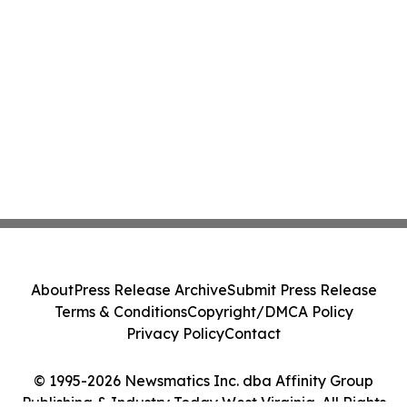
About
Press Release Archive
Submit Press Release
Terms & Conditions
Copyright/DMCA Policy
Privacy Policy
Contact
© 1995-2026 Newsmatics Inc. dba Affinity Group
Publishing & Industry Today West Virginia. All Rights