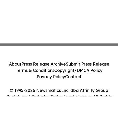
About
Press Release Archive
Submit Press Release
Terms & Conditions
Copyright/DMCA Policy
Privacy Policy
Contact
© 1995-2026 Newsmatics Inc. dba Affinity Group
Publishing & Industry Today West Virginia. All Rights
Reserved.
Cookie Settings / Your Privacy Choices