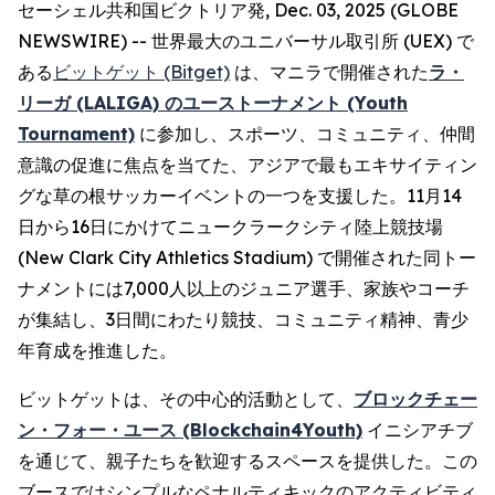
セーシェル共和国ビクトリア発, Dec. 03, 2025 (GLOBE
NEWSWIRE) -- 世界最大のユニバーサル取引所 (UEX) で
ある
ビットゲット (Bitget)
は、マニラで開催された
ラ・
リーガ (LALIGA) のユーストーナメント (Youth
Tournament)
に参加し、スポーツ、コミュニティ、仲間
意識の促進に焦点を当てた、アジアで最もエキサイティン
グな草の根サッカーイベントの一つを支援した。11月14
日から16日にかけてニュークラークシティ陸上競技場
(New Clark City Athletics Stadium) で開催された同トー
ナメントには7,000人以上のジュニア選手、家族やコーチ
が集結し、3日間にわたり競技、コミュニティ精神、青少
年育成を推進した。
ビットゲットは、その中心的活動として、
ブロックチェー
ン・フォー・ユース (Blockchain4Youth)
イニシアチブ
を通じて、親子たちを歓迎するスペースを提供した。この
ブースではシンプルなペナルティキックのアクティビティ