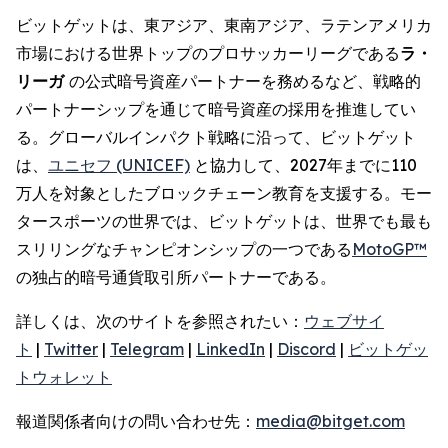
ビットゲットは、東アジア、東南アジア、ラテンアメリカ
市場における世界トップのプロサッカーリーグである
ラ・
リーガ
の公式暗号資産パートナーを務めるなど、戦略的
パートナーシップを通じて暗号資産の採用を推進してい
る。グローバルインパクト戦略に沿って、ビットゲット
は、
ユニセフ (UNICEF)
と協力して、2027年までに110
万人を対象としたブロックチェーン教育を支援する。モー
タースポーツの世界では、ビットゲットは、世界でも最も
スリリングなチャンピオンシップの一つである
MotoGP™
の独占的暗号通貨取引所パートナーである。
詳しくは、次のサイトを参照されたい：
ウェブサイ
ト
|
Twitter
|
Telegram
|
LinkedIn
|
Discord
|
ビットゲッ
トウォレット
報道関係者向けの問い合わせ先：
media@bitget.com