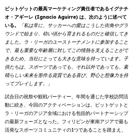
ビットゲットの最高マーケティング責任者であるイグナチ
オ・アギーレ (Ignacio Aguirre) は、次のように述べて
いる。
「私は常に、サッカーへの愛はこうした街角やグラ
ウンドで始まり、幼い頃から育まれるものだと確信してき
ました。ラ・リーガのユーストーナメントに参加すること
で、最も重要な年齢層に対してこの情熱を支えることがで
きるため、当社にとっても大きな意味を持っています。子
供たちは、スポーツであっても、それ以外であっても、素
晴らしい未来を形作る資質である喜び、野心と想像力を持
ってプレイします。」
試合日の祝祭や観戦パーティー、年間を通じた学校訪問活
動に続き、今回のアクティベーションは、ビットゲットと
ラ・リーガのアジア全域における包括的パートナーシップ
の最新フェーズとなった。フィリピンが東南アジアで最も
活発なスポーツコミュニティの1つであることを踏まえ、